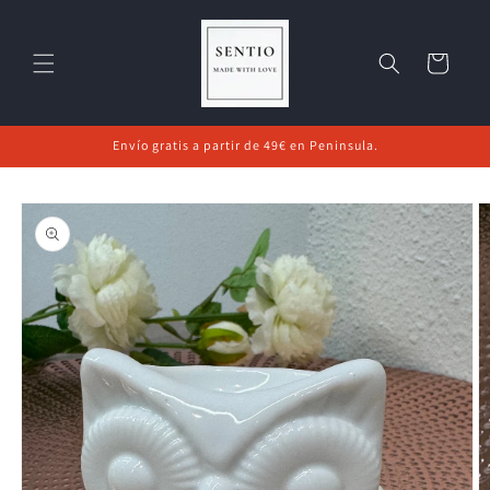
Ir
directamente
al contenido
Carrito
Envío gratis a partir de 49€ en Peninsula.
Ir
directamente
a la
información
del producto