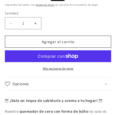
habitual
de
Impuestos incluidos. Los
gastos de envío
se calculan en la pantalla de pago.
oferta
Cantidad
Reducir
Aumentar
cantidad
cantidad
para
para
Quemador
Quemador
Agregar al carrito
de
de
cera
cera
Buho
Buho
Más opciones de pago
Opciones
🦉
¡Dale un toque de sabiduría y aroma a tu hogar!
🦉
Nuestro
quemador de cera con forma de búho
no solo es