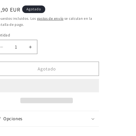
e
ecio
8,90 EUR
Agotado
g
bitual
uestos incluidos. Los
gastos de envío
se calculan en la
i
talla de pago.
ó
ntidad
n
Reducir
Aumentar
cantidad
cantidad
para
para
Quemador
Quemador
Agotado
de
de
cera
cera
Árbol
Árbol
Opciones