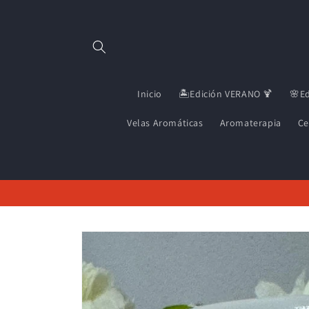
Ir
directamente
al contenido
Inicio
🏝️Edición VERANO 🍹
🌸E
Velas Aromáticas
Aromaterapia
Ce
Ir
directamente
a la
información
del producto