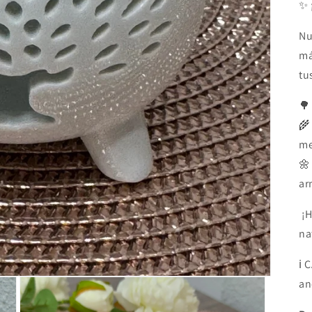
✨
Nu
má
tu
🌳
🌾
me
🌼
ar
¡H
na
ℹ️
an