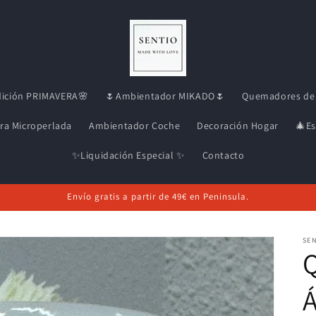
dición PRIMAVERA🌸
🌷Ambientador MIKADO🌷
Quemadores de 
ra Microperlada
Ambientador Coche
Decoración Hogar
🎄Es
✨Liquidación Especial ✨
Contacto
Envío gratis a partir de 49€ en Peninsula.
SEN
Á